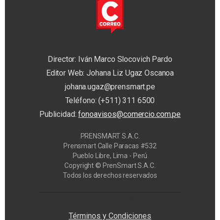
Director: Iván Marco Slocovich Pardo
Editor Web: Johana Liz Ugaz Oscanoa
johana.ugaz@prensmart.pe
Teléfono: (+511) 311 6500
Publicidad:
fonoavisos@comercio.com.pe
PRENSMART S.A.C.
Prensmart Calle Paracas #532
Pueblo Libre, Lima - Perú
Copyright © PrenSmart S.A.C.
Todos los derechos reservados
Privacy Manager
Términos y Condiciones