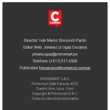
Director: Iván Marco Slocovich Pardo
Editor Web: Johana Liz Ugaz Oscanoa
johana.ugaz@prensmart.pe
Teléfono: (+511) 311 6500
Publicidad:
fonoavisos@comercio.com.pe
PRENSMART S.A.C.
Prensmart Calle Paracas #532
Pueblo Libre, Lima - Perú
Copyright © PrenSmart S.A.C.
Todos los derechos reservados
Privacy Manager