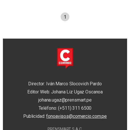
1
Director: Iván Marco Slocovich Pardo
Editor Web: Johana Liz Ugaz Oscanoa
johana.ugaz@prensmart.pe
Teléfono: (+511) 311 6500
Publicidad:
fonoavisos@comercio.com.pe
PRENSMART S.A.C.