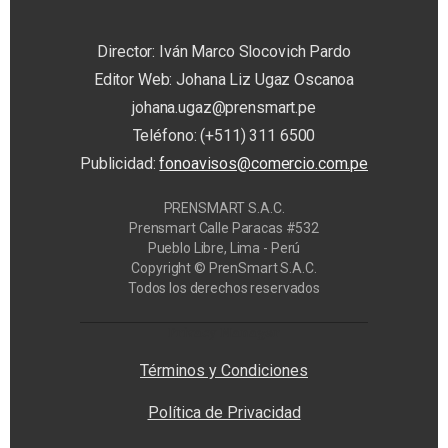
Director: Iván Marco Slocovich Pardo
Editor Web: Johana Liz Ugaz Oscanoa
johana.ugaz@prensmart.pe
Teléfono: (+511) 311 6500
Publicidad:
fonoavisos@comercio.com.pe
PRENSMART S.A.C.
Prensmart Calle Paracas #532
Pueblo Libre, Lima - Perú
Copyright © PrenSmart S.A.C.
Todos los derechos reservados
Privacy Manager
Términos y Condiciones
Política de Privacidad