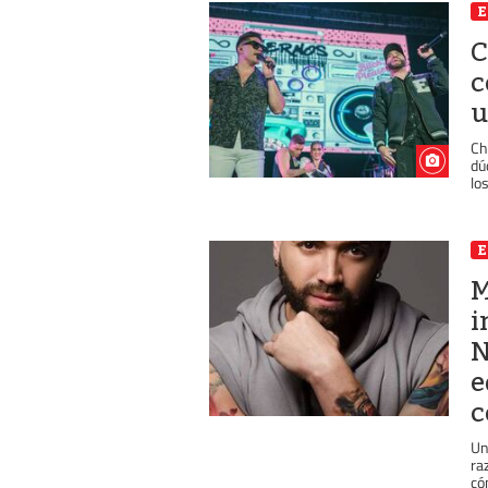
E
C
c
u
Ch
dú
lo
E
M
i
N
e
c
Un
ra
cóm