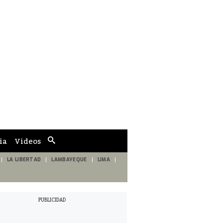
ia
Videos
Cuadro
de
búsqueda
LA LIBERTAD
LAMBAYEQUE
LIMA