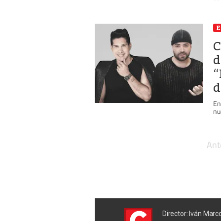
E
C
d
“
d
En
nu
Ant
Director: Iván Marc