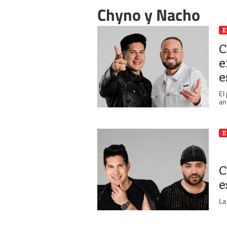
Chyno y Nacho
E
C
e
e
El
an
E
C
e
La