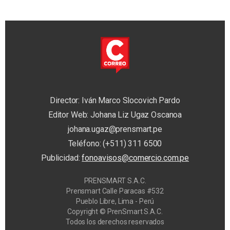
Director: Iván Marco Slocovich Pardo
Editor Web: Johana Liz Ugaz Oscanoa
johana.ugaz@prensmart.pe
Teléfono: (+511) 311 6500
Publicidad:
fonoavisos@comercio.com.pe
PRENSMART S.A.C.
Prensmart Calle Paracas #532
Pueblo Libre, Lima - Perú
Copyright © PrenSmart S.A.C.
Todos los derechos reservados