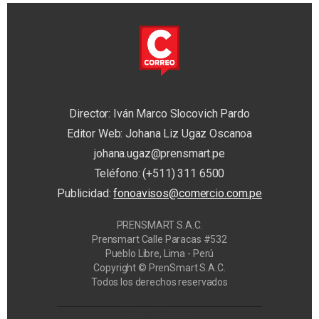
Director: Iván Marco Slocovich Pardo
Editor Web: Johana Liz Ugaz Oscanoa
johana.ugaz@prensmart.pe
Teléfono: (+511) 311 6500
Publicidad:
fonoavisos@comercio.com.pe
PRENSMART S.A.C.
Prensmart Calle Paracas #532
Pueblo Libre, Lima - Perú
Copyright © PrenSmart S.A.C.
Todos los derechos reservados
Privacy Manager