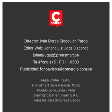
Director: Iván Marco Slocovich Pardo
Editor Web: Johana Liz Ugaz Oscanoa
johana.ugaz@prensmart.pe
Teléfono: (+511) 311 6500
Publicidad:
fonoavisos@comercio.com.pe
PRENSMART S.A.C.
Prensmart Calle Paracas #532
Pueblo Libre, Lima - Perú
Copyright © PrenSmart S.A.C.
Todos los derechos reservados
Privacy Manager