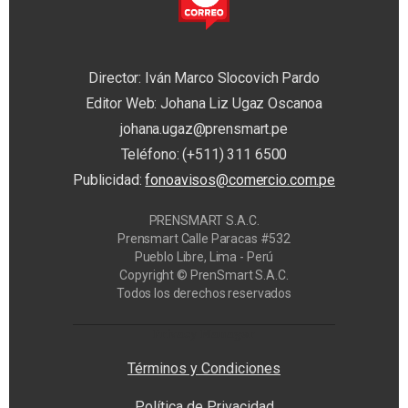
Director: Iván Marco Slocovich Pardo
Editor Web: Johana Liz Ugaz Oscanoa
johana.ugaz@prensmart.pe
Teléfono: (+511) 311 6500
Publicidad:
fonoavisos@comercio.com.pe
PRENSMART S.A.C.
Prensmart Calle Paracas #532
Pueblo Libre, Lima - Perú
Copyright © PrenSmart S.A.C.
Todos los derechos reservados
Privacy Manager
Términos y Condiciones
Política de Privacidad