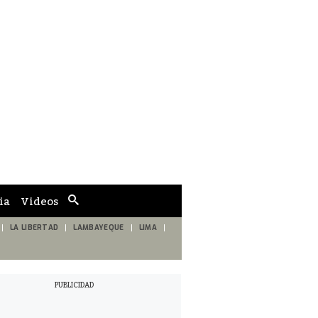
ia
Videos
Cuadro
de
búsqueda
LA LIBERTAD
LAMBAYEQUE
LIMA