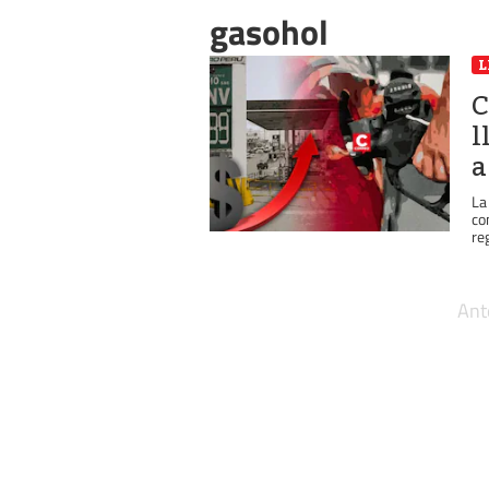
gasohol
L
C
l
a
La
co
re
Ant