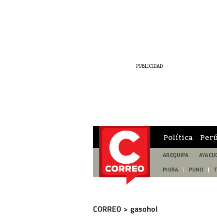
Política
Per
AREQUIPA
AYACU
PIURA
PUNO
CORREO
>
gasohol