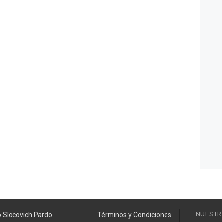
NUESTR
o Slocovich Pardo
Términos y Condiciones