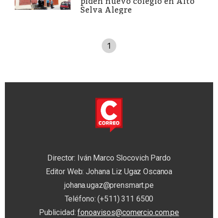
piden nuevo colegio en Alto
Selva Alegre
1
Director: Iván Marco Slocovich Pardo
Editor Web: Johana Liz Ugaz Oscanoa
johana.ugaz@prensmart.pe
Teléfono: (+511) 311 6500
Publicidad:
fonoavisos@comercio.com.pe