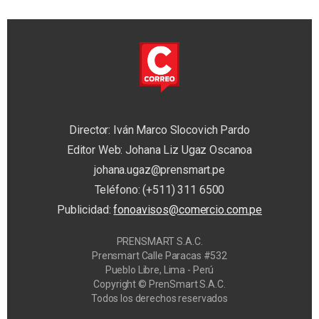
Director: Iván Marco Slocovich Pardo
Editor Web: Johana Liz Ugaz Oscanoa
johana.ugaz@prensmart.pe
Teléfono: (+511) 311 6500
Publicidad:
fonoavisos@comercio.com.pe
PRENSMART S.A.C.
Prensmart Calle Paracas #532
Pueblo Libre, Lima - Perú
Copyright © PrenSmart S.A.C.
Todos los derechos reservados