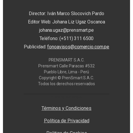
Director: Iván Marco Slocovich Pardo
Editor Web: Johana Liz Ugaz Oscanoa
johana.ugaz@prensmart.pe
Teléfono: (+511) 311 6500
Publicidad:
fonoavisos@comercio.com.pe
PRENSMART S.A.C.
Prensmart Calle Paracas #532
Pueblo Libre, Lima - Perú
Copyright © PrenSmart S.A.C.
Todos los derechos reservados
Privacy Manager
Términos y Condiciones
Política de Privacidad