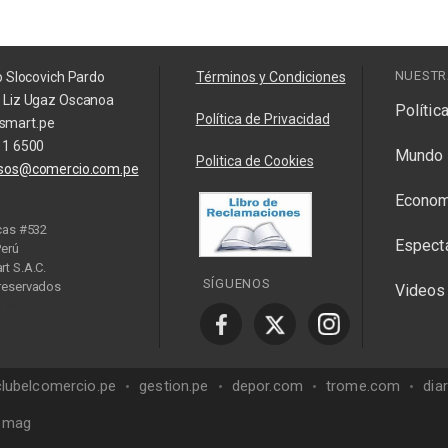
NUESTR
o Slocovich Pardo
Términos y Condiciones
a Liz Ugaz Oscanoa
Polític
Política de Privacidad
smart.pe
11 6500
Mundo
Politica de Cookies
isos@comercio.com.pe
Econom
cas #532
Espect
Perú
t S.A.C.
SÍGUENOS
reservados
Videos
y Manager
clubelcomercio.pe
gestion.pe
depor.com
trome.com
dia
mag