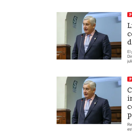
P
L
c
d
El
Di
jul
P
C
i
c
p
Re
es