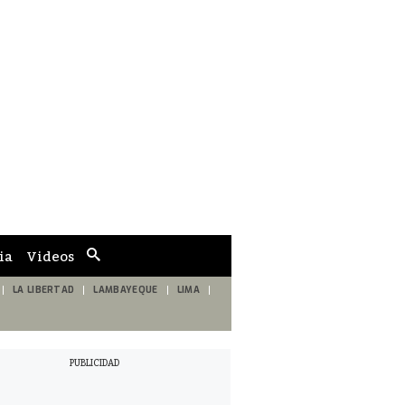
ia
Videos
Cuadro
de
búsqueda
LA LIBERTAD
LAMBAYEQUE
LIMA