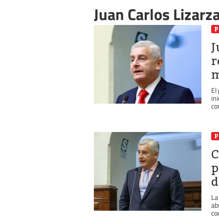
Juan Carlos Lizarz
P
J
r
m
El
in
co
P
C
p
d
La
ab
co