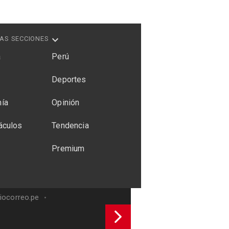
AS SECCIONES
a
Perú
Deportes
ía
Opinión
áculos
Tendencia
Premium
riocorreo.pe