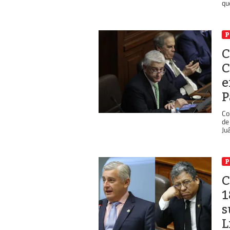
que
P
C
C
e
P
Co
de
Ju
P
C
1
s
L