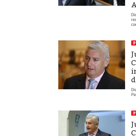
A
Di
re
co
P
J
C
i
d
Di
Pa
P
J
C