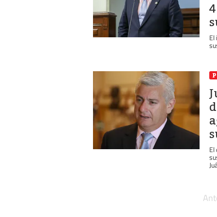
4
s
El
su
P
J
d
a
s
El
su
Ju
Ant