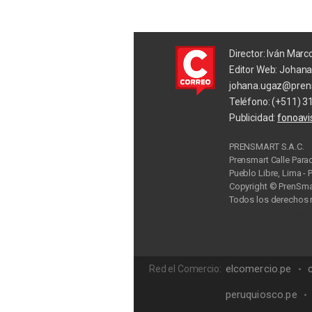
Director: Iván Marc
Editor Web: Johan
johana.ugaz@pren
Teléfono: (+511) 3
Publicidad:
fonoav
PRENSMART S.A.C.
Prensmart Calle Para
Pueblo Libre, Lima - 
Copyright © PrenSmar
Todos los derechos 
Privac
elcomercio.pe
Red el Comercio:
peruquiosco.pe