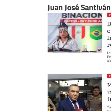
Juan José Santivá
P
D
c
I
r
La
Pe
al 
P
M
i
t
“S
su