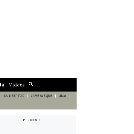
ia
Videos
Cuadro
de
búsqueda
LA LIBERTAD
LAMBAYEQUE
LIMA