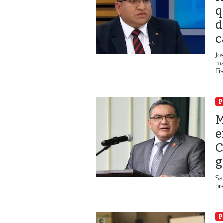
q
d
c
Jo
ma
Fis
P
M
e
C
g
Sa
pr
P