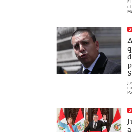
El
di
Ma
P
A
q
d
p
S
Ju
no
Pol
P
J
a