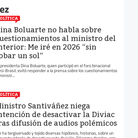
nez
OLÍTICA
ina Boluarte no habla sobre
uestionamientos al ministro del
nterior: Me iré en 2026 “sin
obar un sol”
 presidenta Dina Boluarte, quien participó en el foro binacional
rú-Brasil, evitó responder a la prensa sobre los cuestionamientos
ministr...
OLÍTICA
inistro Santiváñez niega
ntención de desactivar la Diviac
ras difusión de audios polémicos
e ha tergiversado y tejido diversas hipótesis, historias, sobre un
puesto interés de desactivar esta división. Déjenme decirles, con