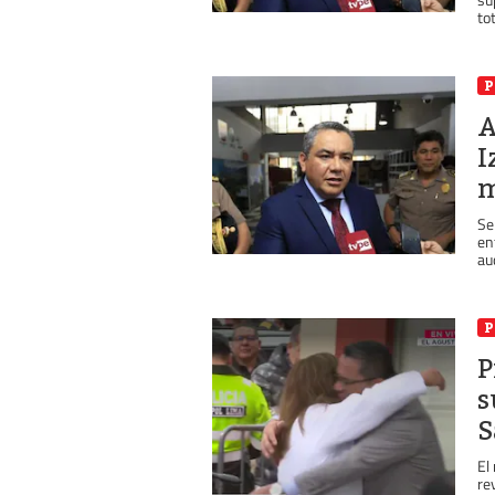
tot
P
A
I
m
Se
en
aud
P
P
s
S
El
re