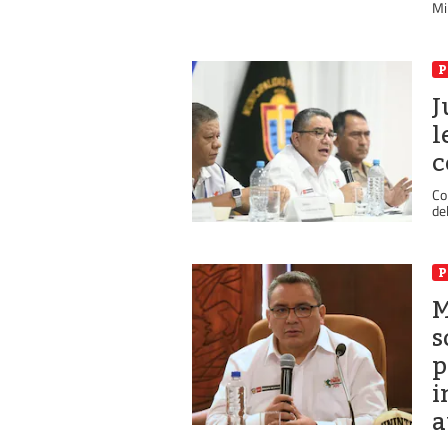
Min
P
J
l
c
Co
de
P
M
s
p
i
a