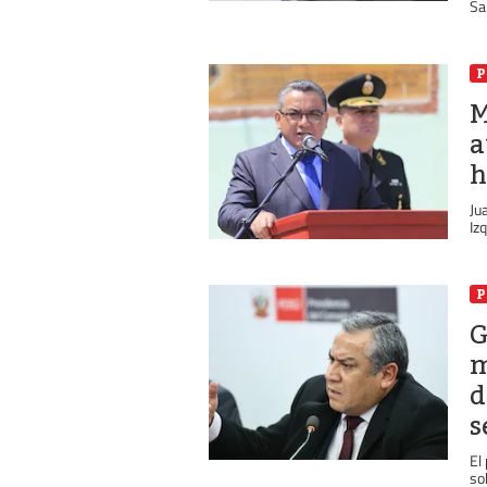
San
P
M
a
h
Ju
Iz
P
G
m
d
s
El
so