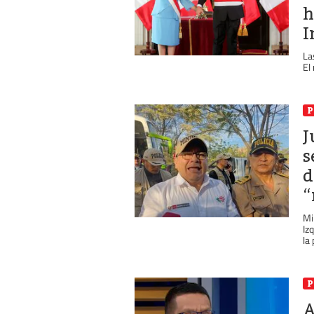
h
I
La
El
P
J
s
d
“
Mi
Iz
la 
P
A