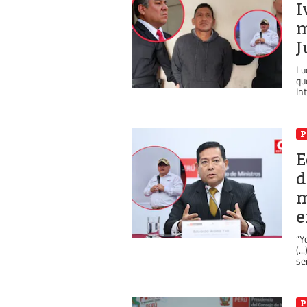
I
m
J
Lu
qu
Int
P
E
d
m
e
“Y
(.
señ
P