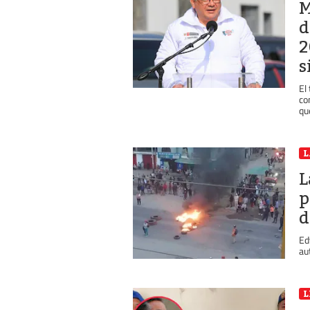
M
d
2
s
El
co
qu
L
L
p
d
Ed
au
L