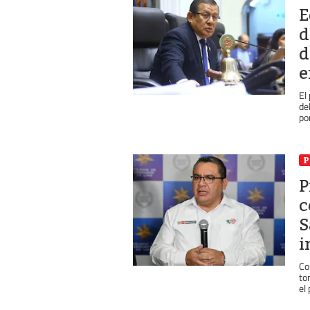
E
d
d
e
El
de
por
P
P
c
S
i
Co
to
el 