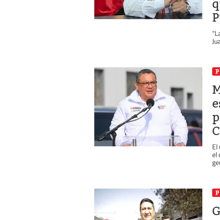
q
P
“L
Ju
P
M
e
p
C
El
el
ge
P
G