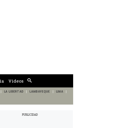
ia
Videos
Cuadro
de
búsqueda
LA LIBERTAD
LAMBAYEQUE
LIMA