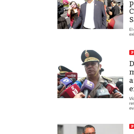
p
C
S
El
ex
P
D
m
a
e
Ví
re
eva
P