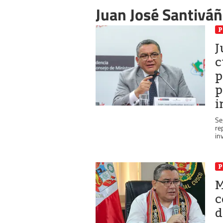
Juan José Santivá
P
J
c
p
p
i
Se
re
in
P
M
c
d