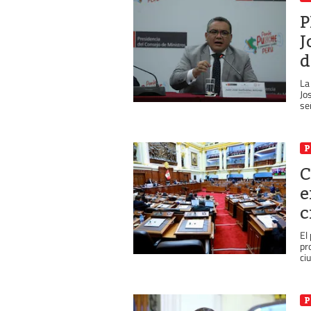
P
J
d
La
Jo
se
P
C
e
c
El
pr
ci
P