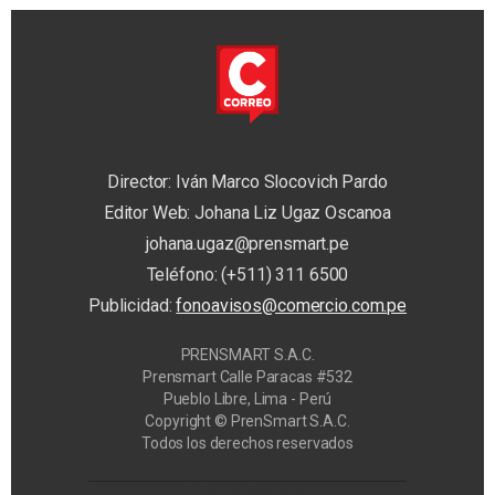
Director: Iván Marco Slocovich Pardo
Editor Web: Johana Liz Ugaz Oscanoa
johana.ugaz@prensmart.pe
Teléfono: (+511) 311 6500
Publicidad:
fonoavisos@comercio.com.pe
PRENSMART S.A.C.
Prensmart Calle Paracas #532
Pueblo Libre, Lima - Perú
Copyright © PrenSmart S.A.C.
Todos los derechos reservados
Privacy Manager