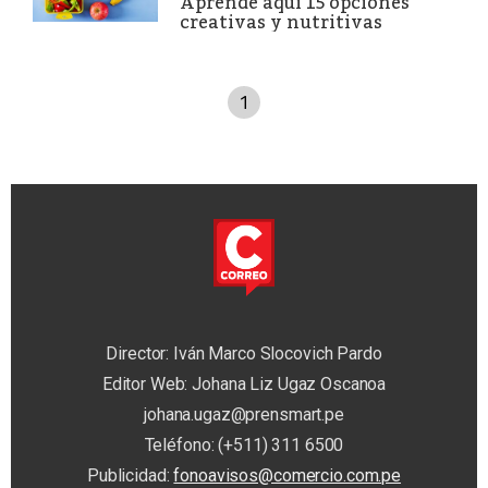
Aprende aquí 15 opciones
creativas y nutritivas
1
Director: Iván Marco Slocovich Pardo
Editor Web: Johana Liz Ugaz Oscanoa
johana.ugaz@prensmart.pe
Teléfono: (+511) 311 6500
Publicidad:
fonoavisos@comercio.com.pe