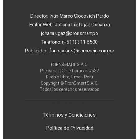
Director: Iván Marco Slocovich Pardo
Editor Web: Johana Liz Ugaz Oscanoa
johana.ugaz@prensmart.pe
Teléfono: (+511) 311 6500
Publicidad:
fonoavisos@comercio.com.pe
PRENSMART S.A.C.
Prensmart Calle Paracas #532
Pueblo Libre, Lima - Perú
Copyright © PrenSmart S.A.C.
Todos los derechos reservados
Privacy Manager
Términos y Condiciones
Política de Privacidad