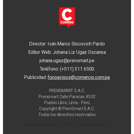
Director: Iván Marco Slocovich Pardo
Editor Web: Johana Liz Ugaz Oscanoa
johana.ugaz@prensmart.pe
Teléfono: (+511) 311 6500
Publicidad:
fonoavisos@comercio.com.pe
PRENSMART S.A.C.
Prensmart Calle Paracas #532
Pueblo Libre, Lima - Perú
Copyright © PrenSmart S.A.C.
Todos los derechos reservados
Privacy Manager