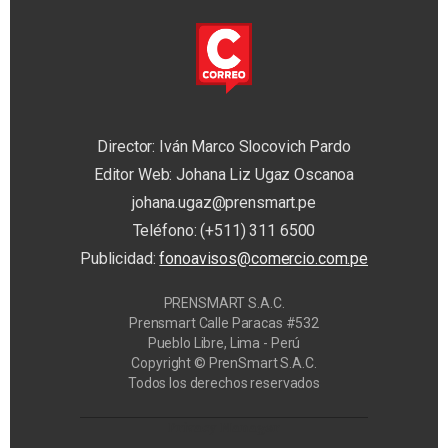
Director: Iván Marco Slocovich Pardo
Editor Web: Johana Liz Ugaz Oscanoa
johana.ugaz@prensmart.pe
Teléfono: (+511) 311 6500
Publicidad:
fonoavisos@comercio.com.pe
PRENSMART S.A.C.
Prensmart Calle Paracas #532
Pueblo Libre, Lima - Perú
Copyright © PrenSmart S.A.C.
Todos los derechos reservados
Privacy Manager