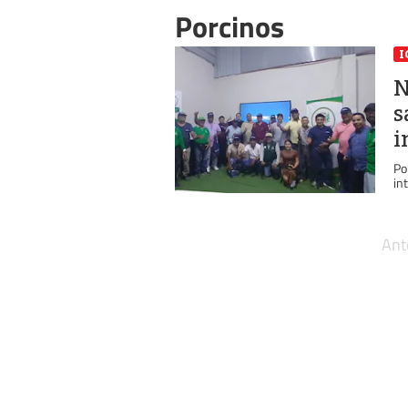
Porcinos
I
N
s
i
Po
in
Ant