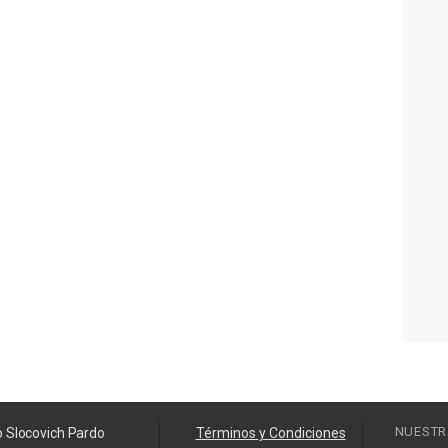
NUESTR
o Slocovich Pardo
Términos y Condiciones