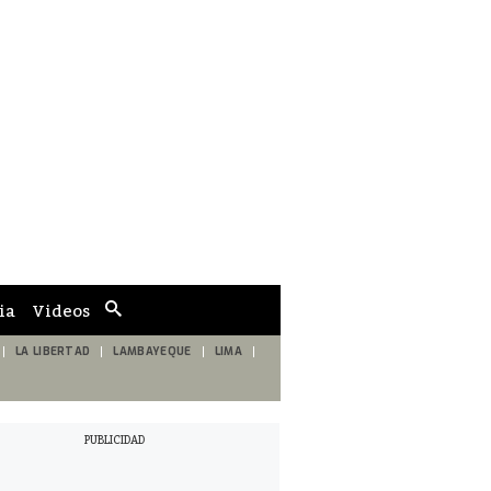
ia
Videos
Cuadro
de
búsqueda
LA LIBERTAD
LAMBAYEQUE
LIMA