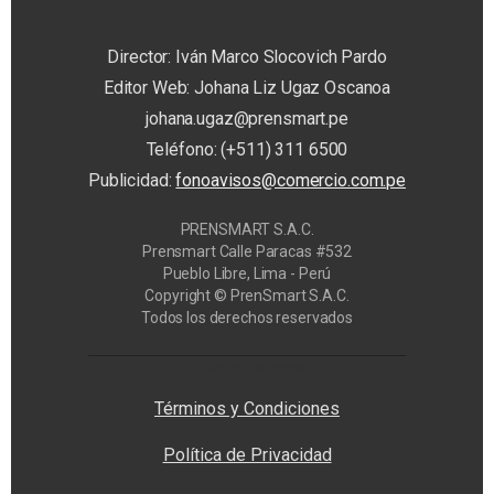
Director: Iván Marco Slocovich Pardo
Editor Web: Johana Liz Ugaz Oscanoa
johana.ugaz@prensmart.pe
Teléfono: (+511) 311 6500
Publicidad:
fonoavisos@comercio.com.pe
PRENSMART S.A.C.
Prensmart Calle Paracas #532
Pueblo Libre, Lima - Perú
Copyright © PrenSmart S.A.C.
Todos los derechos reservados
Privacy Manager
Términos y Condiciones
Política de Privacidad