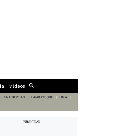
ia
Videos
Cuadro
de
búsqueda
LA LIBERTAD
LAMBAYEQUE
LIMA