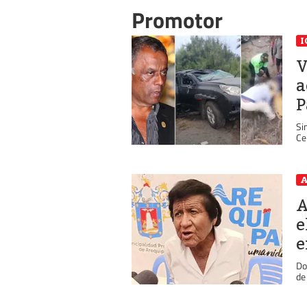
Promotor
I
V
a
P
Si
Ce
A
A
e
e
Do
de