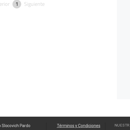
erior
1
Siguiente
NUESTR
o Slocovich Pardo
Términos y Condiciones