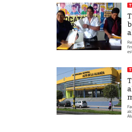
T
b
a
Re
fi
es
T
a
m
Fa
al
Al