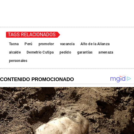
TAGS RELACIONADOS
Tacna
Perú
promotor
vacancia
Alto de la Alianza
alcalde
Demetrio Cutipa
pedido
garantías
amenaza
personales