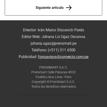
Siguiente artículo
Director: Iván Marco Slocovich Pardo
Editor Web: Johana Liz Ugaz Oscanoa
johana.ugaz@prensmart.pe
Teléfono: (+511) 311 6500
Publicidad:
fonoavisos@comercio.com.pe
PRENSMART S.A.C.
Prensmart Calle Paracas #532
Pueblo Libre, Lima - Perú
Copyright © PrenSmart S.A.C.
Todos los derechos reservados