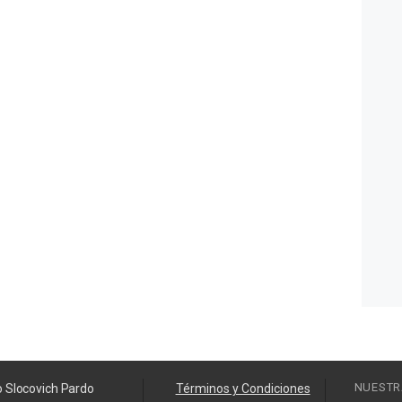
NUESTR
o Slocovich Pardo
Términos y Condiciones