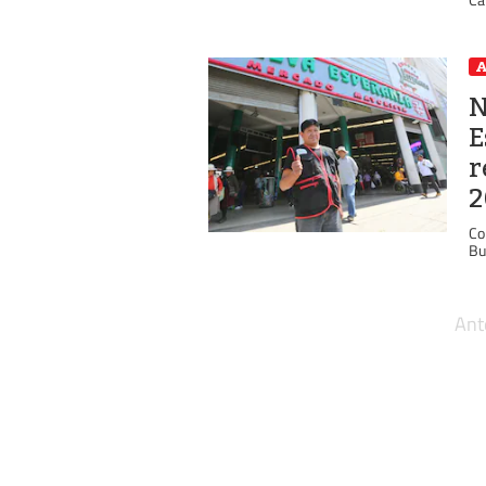
A
N
E
r
2
Co
Bu
Ant