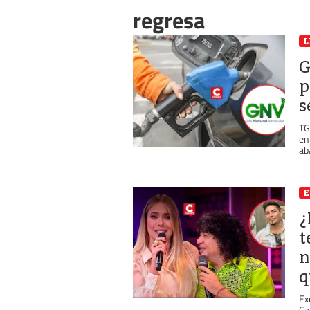
regresa
L
G
p
s
TG
en
ab
E
¿
t
n
q
Ex
Ca