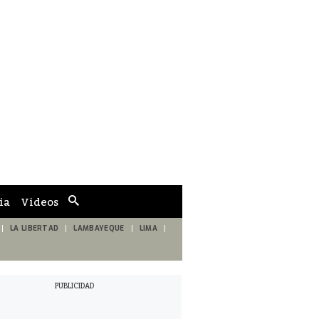
ia
Videos
Cuadro
de
búsqueda
LA LIBERTAD
LAMBAYEQUE
LIMA