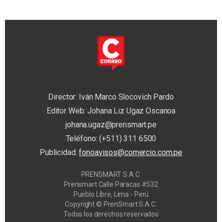
Director: Iván Marco Slocovich Pardo
Editor Web: Johana Liz Ugaz Oscanoa
johana.ugaz@prensmart.pe
Teléfono: (+511) 311 6500
Publicidad:
fonoavisos@comercio.com.pe
PRENSMART S.A.C.
Prensmart Calle Paracas #532
Pueblo Libre, Lima - Perú
Copyright © PrenSmart S.A.C.
Todos los derechos reservados