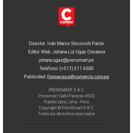
Director: Iván Marco Slocovich Pardo
Editor Web: Johana Liz Ugaz Oscanoa
johana.ugaz@prensmart.pe
Teléfono: (+511) 311 6500
Publicidad:
fonoavisos@comercio.com.pe
PRENSMART S.A.C.
Prensmart Calle Paracas #532
Pueblo Libre, Lima - Perú
Copyright © PrenSmart S.A.C.
Todos los derechos reservados
Privacy Manager