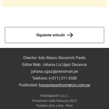
Siguiente artículo
Director: Iván Marco Slocovich Pardo
Editor Web: Johana Liz Ugaz Oscanoa
johana.ugaz@prensmart.pe
Teléfono: (+511) 311 6500
Publicidad:
fonoavisos@comercio.com.pe
PRENSMART S.A.C.
Prensmart Calle Paracas #532
Pueblo Libre, Lima - Perú