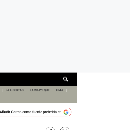
Cuadro
de
búsqueda
LA LIBERTAD
LAMBAYEQUE
LIMA
Añadir
Correo
como fuente preferida en