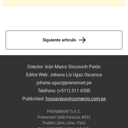
Siguiente artículo
Director: Iván Marco Slocovich Pardo
Editor Web: Johana Liz Ugaz Oscanoa
johana.ugaz@prensmart.pe
Teléfono: (+511) 311 6500
Publicidad:
fonoavisos@comercio.com.pe
PRENSMART S.A.C.
Prensmart Calle Paracas #532
Pueblo Libre, Lima - Perú