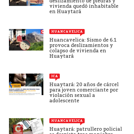
deslizamiento de piedras y
vivienda quedó inhabitable
en Huaytará
HUANCAVELICA
Huancavelica: Sismo de 6.1
provoca deslizamientos y
colapso de vivienda en
Huaytará
ICA
Huaytará: 20 años de cárcel
para joven comerciante por
violación sexual a
adolescente
HUANCAVELICA
Huaytará: patrullero policial