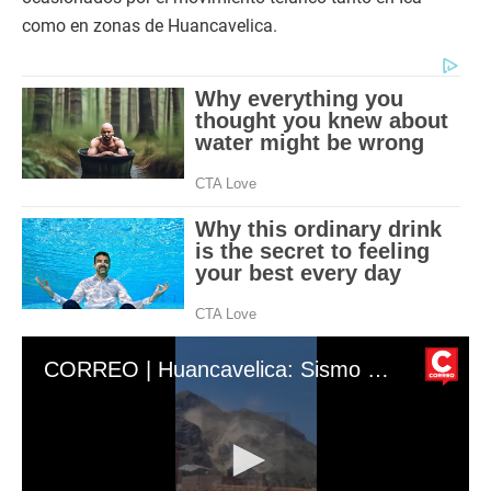
como en zonas de Huancavelica.
CORREO | Huancavelica: Sismo de 6.1 provoca deslizamientos y colapso de vivienda en Huaytará