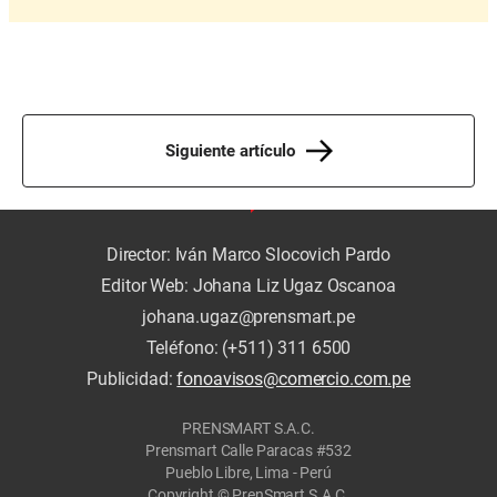
Siguiente artículo
Director: Iván Marco Slocovich Pardo
Editor Web: Johana Liz Ugaz Oscanoa
johana.ugaz@prensmart.pe
Teléfono: (+511) 311 6500
Publicidad:
fonoavisos@comercio.com.pe
PRENSMART S.A.C.
Prensmart Calle Paracas #532
Pueblo Libre, Lima - Perú
Copyright © PrenSmart S.A.C.