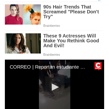
CORREO | Reportan estudiante herido en sede de la UTP tras sismo de magnitud 6.1 en Ica