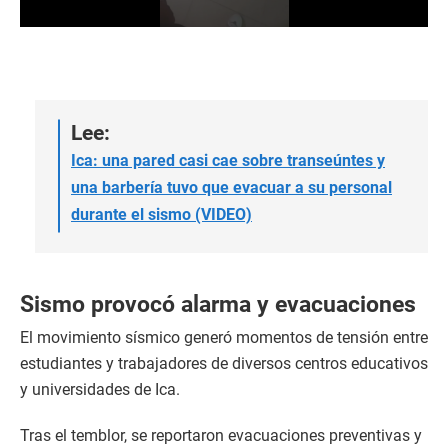
0
s
e
c
o
n
d
Lee:
s
Ica: una pared casi cae sobre transeúntes y
o
f
una barbería tuvo que evacuar a su personal
1
7
durante el sismo (VIDEO)
s
e
c
o
n
Sismo provocó alarma y evacuaciones
d
s
El movimiento sísmico generó momentos de tensión entre
estudiantes y trabajadores de diversos centros educativos
y universidades de Ica.
Tras el temblor, se reportaron evacuaciones preventivas y