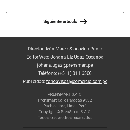
Siguiente artículo
Director: Iván Marco Slocovich Pardo
Editor Web: Johana Liz Ugaz Oscanoa
johana.ugaz@prensmart.pe
Teléfono: (+511) 311 6500
Publicidad:
fonoavisos@comercio.com.pe
PRENSMART S.A.C.
Prensmart Calle Paracas #532
Pueblo Libre, Lima - Perú
Copyright © PrenSmart S.A.C.
Todos los derechos reservados