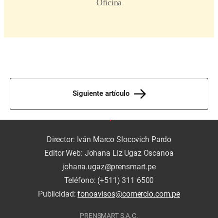
Siguiente artículo
Director: Iván Marco Slocovich Pardo
Editor Web: Johana Liz Ugaz Oscanoa
johana.ugaz@prensmart.pe
Teléfono: (+511) 311 6500
Publicidad:
fonoavisos@comercio.com.pe
PRENSMART S.A.C.