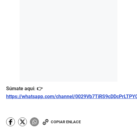
Súmate aquí: 👉
https://whatsapp.com/channel/0029Vb7TiRS9cDDcPrLTPY
COPIAR ENLACE