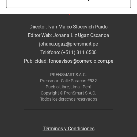
Director: Iván Marco Slocovich Pardo
Editor Web: Johana Liz Ugaz Oscanoa
johana.ugaz@prensmart.pe
Teléfono: (+511) 311 6500
Publicidad:
fonoavisos@comercio.com.pe
PRENSMART S.A.C.
Prensmart Calle Paracas #532
Pueblo Libre, Lima - Perú
Copyright © PrenSmart S.A.C.
Todos los derechos reservados
Términos y Condiciones