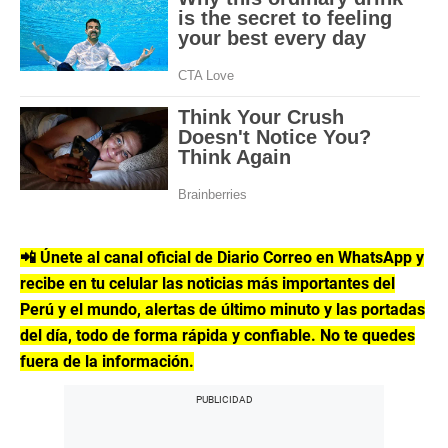
📲 Únete al canal oficial de Diario Correo en WhatsApp y
recibe en tu celular las noticias más importantes del
Perú y el mundo, alertas de último minuto y las portadas
del día, todo de forma rápida y confiable. No te quedes
fuera de la información.