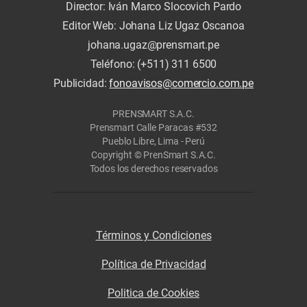
Director: Iván Marco Slocovich Pardo
Editor Web: Johana Liz Ugaz Oscanoa
johana.ugaz@prensmart.pe
Teléfono: (+511) 311 6500
Publicidad:
fonoavisos@comercio.com.pe
PRENSMART S.A.C.
Prensmart Calle Paracas #532
Pueblo Libre, Lima - Perú
Copyright © PrenSmart S.A.C.
Todos los derechos reservados
Términos y Condiciones
Política de Privacidad
Politica de Cookies