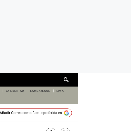
Cuadro
de
búsqueda
LA LIBERTAD
LAMBAYEQUE
LIMA
Añadir
Correo
como fuente preferida en