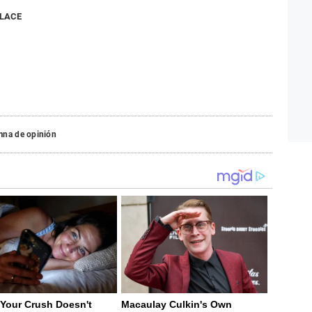
NLACE
mna de opinión