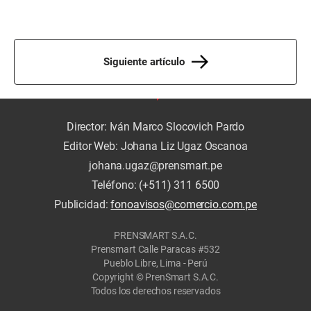
Siguiente artículo
Director: Iván Marco Slocovich Pardo
Editor Web: Johana Liz Ugaz Oscanoa
johana.ugaz@prensmart.pe
Teléfono: (+511) 311 6500
Publicidad:
fonoavisos@comercio.com.pe
PRENSMART S.A.C.
Prensmart Calle Paracas #532
Pueblo Libre, Lima - Perú
Copyright © PrenSmart S.A.C.
Todos los derechos reservados