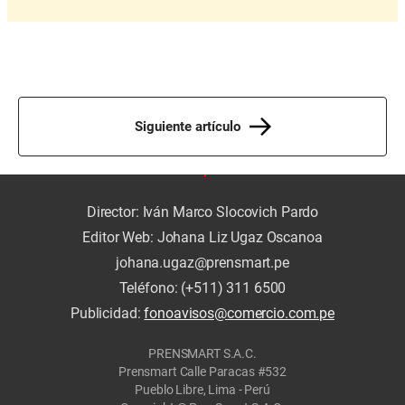
Siguiente artículo
Director: Iván Marco Slocovich Pardo
Editor Web: Johana Liz Ugaz Oscanoa
johana.ugaz@prensmart.pe
Teléfono: (+511) 311 6500
Publicidad:
fonoavisos@comercio.com.pe
PRENSMART S.A.C.
Prensmart Calle Paracas #532
Pueblo Libre, Lima - Perú