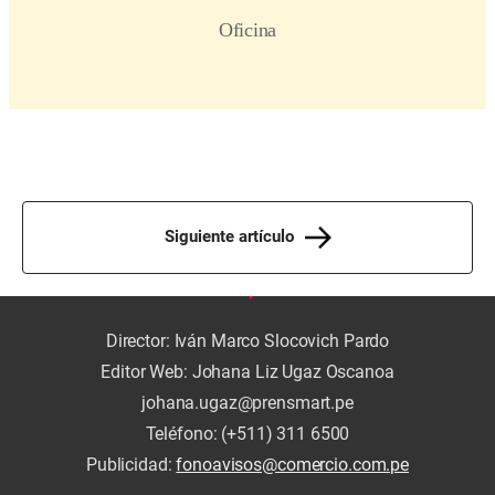
Siguiente artículo
Director: Iván Marco Slocovich Pardo
Editor Web: Johana Liz Ugaz Oscanoa
johana.ugaz@prensmart.pe
Teléfono: (+511) 311 6500
Publicidad:
fonoavisos@comercio.com.pe