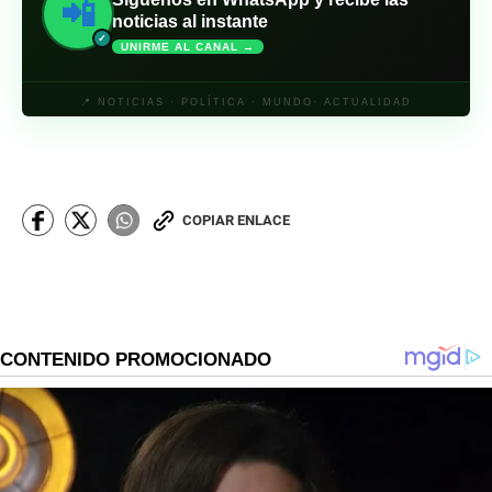
📲
noticias al instante
✓
UNIRME AL CANAL →
📍 NOTICIAS · POLÍTICA · MUNDO· ACTUALIDAD
COPIAR ENLACE