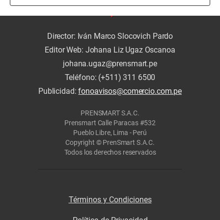
Director: Iván Marco Slocovich Pardo
Editor Web: Johana Liz Ugaz Oscanoa
johana.ugaz@prensmart.pe
Teléfono: (+511) 311 6500
Publicidad:
fonoavisos@comercio.com.pe
PRENSMART S.A.C.
Prensmart Calle Paracas #532
Pueblo Libre, Lima - Perú
Copyright © PrenSmart S.A.C.
Todos los derechos reservados
Términos y Condiciones