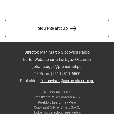
Siguiente artículo
Director: Iván Marco Slocovich Pardo
Editor Web: Johana Liz Ugaz Oscanoa
johana.ugaz@prensmart.pe
Teléfono: (+511) 311 6500
Publicidad:
fonoavisos@comercio.com.pe
PRENSMART S.A.C.
Prensmart Calle Paracas #532
Pueblo Libre, Lima - Perú
Copyright © PrenSmart S.A.C.
Todos los derechos reservados