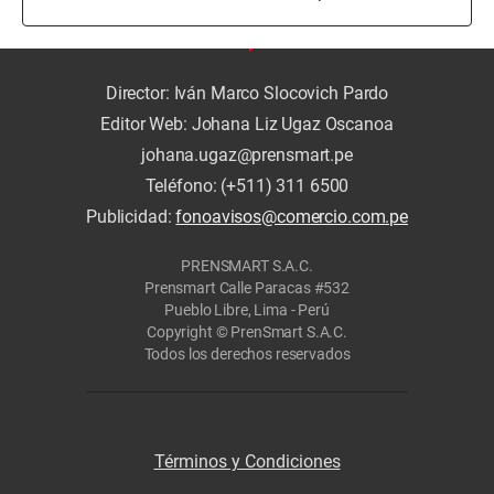
Director: Iván Marco Slocovich Pardo
Editor Web: Johana Liz Ugaz Oscanoa
johana.ugaz@prensmart.pe
Teléfono: (+511) 311 6500
Publicidad:
fonoavisos@comercio.com.pe
PRENSMART S.A.C.
Prensmart Calle Paracas #532
Pueblo Libre, Lima - Perú
Copyright © PrenSmart S.A.C.
Todos los derechos reservados
Términos y Condiciones