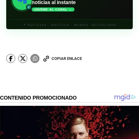
📲
noticias al instante
✓
UNIRME AL CANAL →
📍 NOTICIAS · POLÍTICA · MUNDO· ACTUALIDAD
COPIAR ENLACE