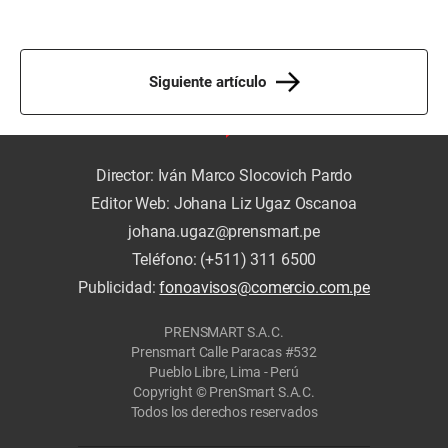
Siguiente artículo
Director: Iván Marco Slocovich Pardo
Editor Web: Johana Liz Ugaz Oscanoa
johana.ugaz@prensmart.pe
Teléfono: (+511) 311 6500
Publicidad:
fonoavisos@comercio.com.pe
PRENSMART S.A.C.
Prensmart Calle Paracas #532
Pueblo Libre, Lima - Perú
Copyright © PrenSmart S.A.C.
Todos los derechos reservados