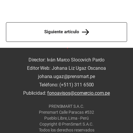
Siguiente artículo
Director: Iván Marco Slocovich Pardo
Editor Web: Johana Liz Ugaz Oscanoa
johana.ugaz@prensmart.pe
Teléfono: (+511) 311 6500
Publicidad:
fonoavisos@comercio.com.pe
PRENSMART S.A.C.
Prensmart Calle Paracas #532
Pueblo Libre, Lima - Perú
Copyright © PrenSmart S.A.C.
Todos los derechos reservados