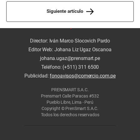
Siguiente artículo
Director: Iván Marco Slocovich Pardo
Editor Web: Johana Liz Ugaz Oscanoa
johana.ugaz@prensmart.pe
Teléfono: (+511) 311 6500
Publicidad:
fonoavisos@comercio.com.pe
PRENSMART S.A.C.
Prensmart Calle Paracas #532
Pueblo Libre, Lima - Perú
Copyright © PrenSmart S.A.C.
Todos los derechos reservados