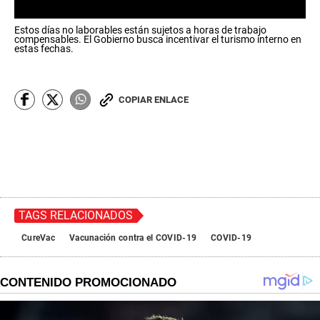
0
Estos días no laborables están sujetos a horas de trabajo
s
compensables. El Gobierno busca incentivar el turismo interno en
e
estas fechas.
c
o
n
d
COPIAR ENLACE
s
o
f
0
s
e
c
o
n
d
TAGS RELACIONADOS
s
CureVac
Vacunación contra el COVID-19
COVID-19