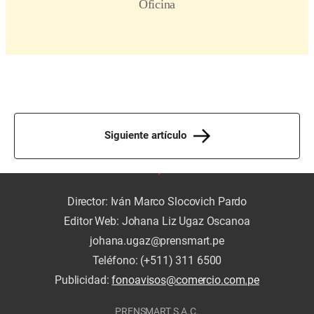
Siguiente artículo
Director: Iván Marco Slocovich Pardo
Editor Web: Johana Liz Ugaz Oscanoa
johana.ugaz@prensmart.pe
Teléfono: (+511) 311 6500
Publicidad:
fonoavisos@comercio.com.pe
PRENSMART S.A.C.