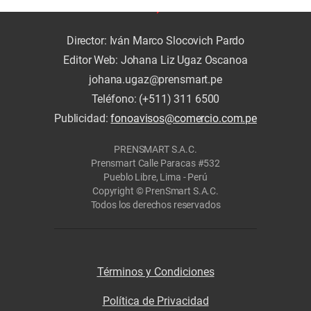
Director: Iván Marco Slocovich Pardo
Editor Web: Johana Liz Ugaz Oscanoa
johana.ugaz@prensmart.pe
Teléfono: (+511) 311 6500
Publicidad:
fonoavisos@comercio.com.pe
PRENSMART S.A.C.
Prensmart Calle Paracas #532
Pueblo Libre, Lima - Perú
Copyright © PrenSmart S.A.C.
Todos los derechos reservados
Términos y Condiciones
Política de Privacidad