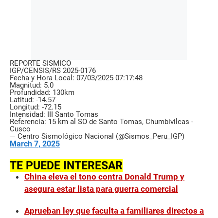
REPORTE SÍSMICO
IGP/CENSIS/RS 2025-0176
Fecha y Hora Local: 07/03/2025 07:17:48
Magnitud: 5.0
Profundidad: 130km
Latitud: -14.57
Longitud: -72.15
Intensidad: III Santo Tomas
Referencia: 15 km al SO de Santo Tomas, Chumbivilcas -
Cusco
— Centro Sismológico Nacional (@Sismos_Peru_IGP)
March 7, 2025
TE PUEDE INTERESAR
China eleva el tono contra Donald Trump y
asegura estar lista para guerra comercial
Aprueban ley que faculta a familiares directos a